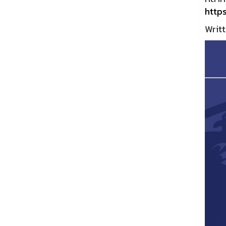
http
Writt