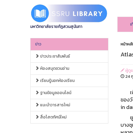
เ
มหาวิทยาลัยราชภัฏสวนสุนันทา
ข่าว
หน้าหลั
Atla
ข่าวประชาสัมพันธ์
ห้องสมุดชวนอ่าน
ผู้ดู
24 ก
เรียนรู้นอกห้องเรียน
เพื่
ฐานข้อมูลออนไลน์
ของวั
แนะนำวารสารใหม่
in da
ยูเนส
สื่อโสตทัศน์ใหม่
บางชุ
หลากห