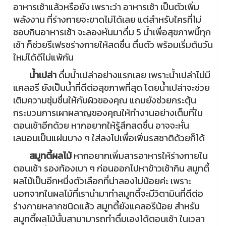
อาหารเช้าแล้วหรือยัง เพราะว่า อาหารเช้า เป็นตัวเพิ่ม
พลังงาน ที่ร่างกายจะขาดไม่ได้เลย แต่สำหรับใครที่ไม่
ชอบกินอาหารเช้า จะลองหันมาดื่ม 5 น้ำเพื่อสุขภาพนี้ทุก
เช้า ก็ช่วยรีเฟรชร่างกายให้สดชื่น ตื่นตัว พร้อมเริ่มต้นวัน
ใหม่ได้ดีไม่แพ้กัน
น้ำเปล่า
ดื่มน้ำเปล่าอย่างแรกเลย เพราะน้ำเปล่าไม่มี
แคลอรี ยังเป็นน้ำที่ดีต่อสุขภาพที่สุด โดยน้ำเปล่าจะช่วย
เติมความชุ่มชื่นให้กับผิวของคุณ แถมยังช่วยกระตุ้น
กระบวนการเผาผลาญของคุณให้ทำงานอย่างเต็มที่ใน
ตอนเช้าอีกด้วย หากอยากให้รู้สึกสดชื่น อาจจะหั่น
เลมอนเป็นแผ่นบาง ๆ ใส่ลงไปเพื่อเพิ่มรสชาติด้วยก็ได้
สมูทตี้ผลไม้
หากอยากเพิ่มสารอาหารให้ร่างกายใน
ตอนเช้า รองท้องเบา ๆ ก่อนออกไปหาข้าวเช้ากิน สมูทตี้
ผลไม้เป็นอีกหนึ่งตัวเลือกที่น่าลองไม่น้อยค่ะ เพราะ
นอกจากในผลไม้ที่เรานำมาทำสมูทตี้จะมีวิตามินที่ดีต่อ
ร่างกายหลากชนิดแล้ว สมูทตี้ยังแคลอรีน้อย สำหรับ
สมูทตี้ผลไม้นั้นสามามารถทำดื่มเองได้ตอนเช้า ในเวลา