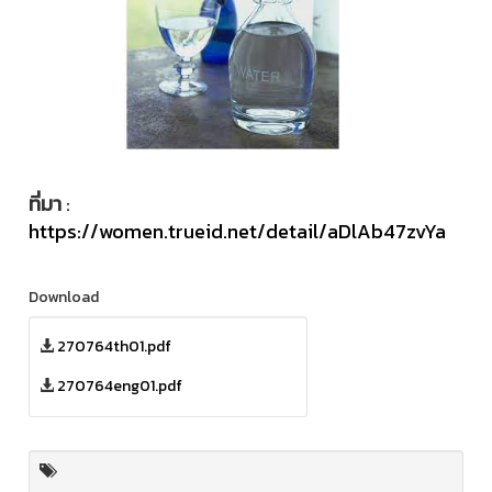
ที่มา
:
https://women.trueid.net/detail/aDlAb47zvYa
Download
270764th01.pdf
270764eng01.pdf