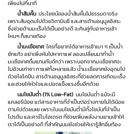
เพียงไม่กี่นาที
น้ำส้มคั้น
ประโยชน์ของน้ำส้มคั้นไม่ธรรมดาจริง
เพราะส้มอุดมไปด้วยวิตามินซี และสารต้านอนุมูลอิสระ
ซึ่งช่วยต้านมะเร็งได้เป็นอย่างดี จะกินคู่กับอาหารเช้า
ไหนๆ ก็สบายท้อง
น้ำมะเขือเทศ
ใครที่อยากได้อาหารเช้าเบา ๆ เป็นน้ำ
ซักแก้ว อย่าเพิ่งหันไปหากาแฟ ลองเปลี่ยนมาทำน้ำ
มะเขือเทศดื่มแทนกันดีกว่า เพราะนอกจากมะเขือเทศจะ
ไม่อ้วนเท่าชา กาแฟทั้งหลายแล้ว น้ำมะเขือเทศยังอุดมไป
ด้วยไลโคปีน สารต้านอนุมูลอิสระที่ช่วยลดการเกิดมะเร็ง
และช่วยให้หัวใจและปอดแข็งแรงขึ้นอีกด้วย
นมไขมันต่ำ (
1% Low-Fat)
นมไขมันต่ำ แม้จะมี
แคลอรีน้อย แต่สารอาหารที่จำเป็นต่อร่างกายไม่ได้น้อย
ตามไปด้วยเลย เพราะในนมไขมันต่ำมีทั้งไขมันที่จำเป็น
โปรตีน และคาร์โบไฮเดรต ที่ช่วยเพิ่มพลังงานยามเช้าให้
เราได้เป็นอย่างดี ที่สำคัญนมยังช่วยให้เรารู้สึกอิ่มท้อง